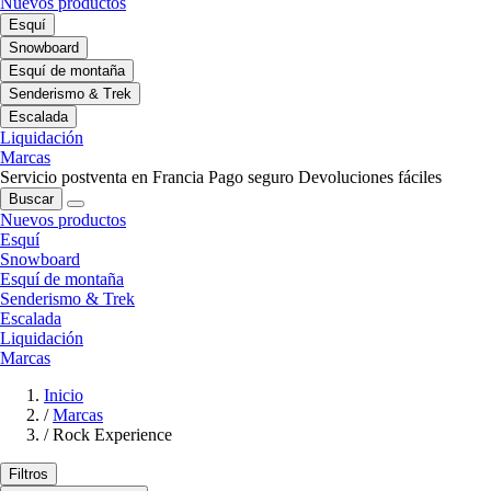
Nuevos productos
Esquí
Snowboard
Esquí de montaña
Senderismo & Trek
Escalada
Liquidación
Marcas
Servicio postventa en Francia
Pago seguro
Devoluciones fáciles
Buscar
Nuevos productos
Esquí
Snowboard
Esquí de montaña
Senderismo & Trek
Escalada
Liquidación
Marcas
Inicio
/
Marcas
/
Rock Experience
Filtros