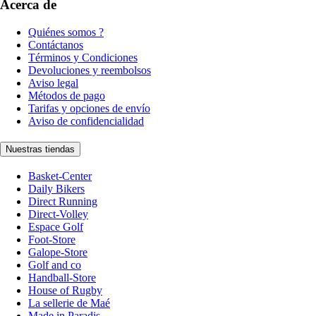
Acerca de
Quiénes somos ?
Contáctanos
Términos y Condiciones
Devoluciones y reembolsos
Aviso legal
Métodos de pago
Tarifas y opciones de envío
Aviso de confidencialidad
Nuestras tiendas
Basket-Center
Daily Bikers
Direct Running
Direct-Volley
Espace Golf
Foot-Store
Galope-Store
Golf and co
Handball-Store
House of Rugby
La sellerie de Maé
Made in Paradis