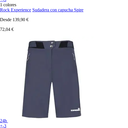
1 colores
Rock Experience
Sudadera con capucha Spire
Desde
139,90 €
72,04 €
24h
+-3