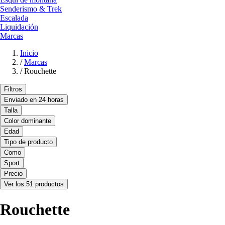
Senderismo & Trek
Escalada
Liquidación
Marcas
Inicio
/
Marcas
/
Rouchette
Filtros
Enviado en 24 horas
Talla
Color dominante
Edad
Tipo de producto
Como
Sport
Precio
Ver los 51 productos
Rouchette