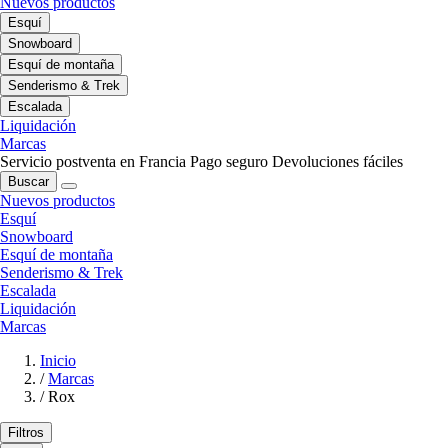
Nuevos productos
Esquí
Snowboard
Esquí de montaña
Senderismo & Trek
Escalada
Liquidación
Marcas
Servicio postventa en Francia
Pago seguro
Devoluciones fáciles
Buscar
Nuevos productos
Esquí
Snowboard
Esquí de montaña
Senderismo & Trek
Escalada
Liquidación
Marcas
Inicio
/
Marcas
/
Rox
Filtros