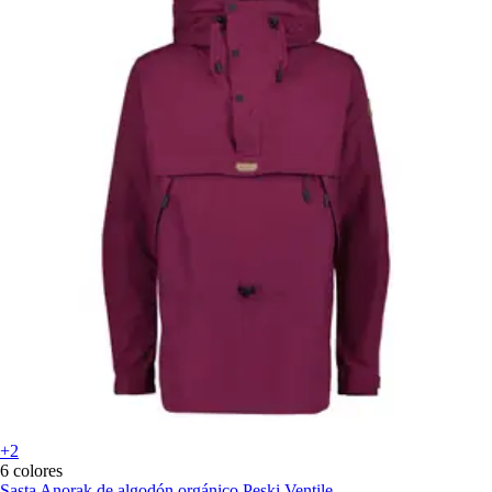
+2
6 colores
Sasta
Anorak de algodón orgánico Peski Ventile