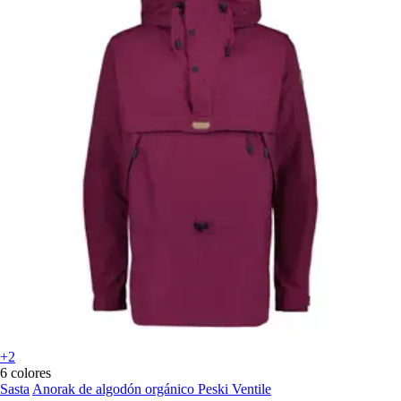
+2
6 colores
Sasta
Anorak de algodón orgánico Peski Ventile