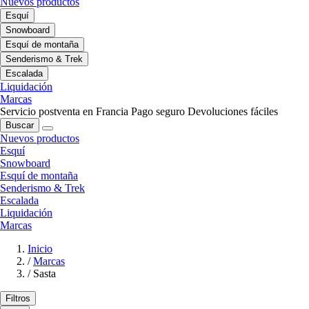
Nuevos productos
Esquí
Snowboard
Esquí de montaña
Senderismo & Trek
Escalada
Liquidación
Marcas
Servicio postventa en Francia
Pago seguro
Devoluciones fáciles
Buscar
Nuevos productos
Esquí
Snowboard
Esquí de montaña
Senderismo & Trek
Escalada
Liquidación
Marcas
Inicio
/
Marcas
/
Sasta
Filtros