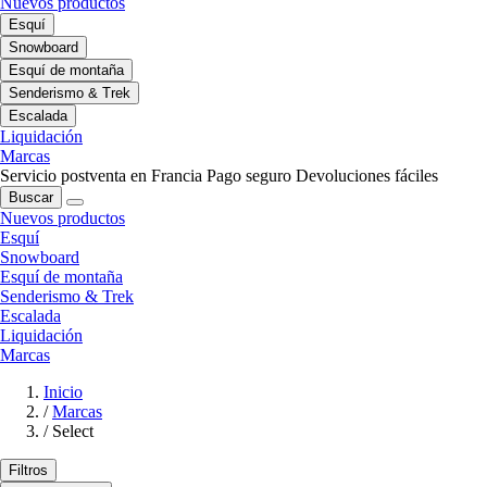
Nuevos productos
Esquí
Snowboard
Esquí de montaña
Senderismo & Trek
Escalada
Liquidación
Marcas
Servicio postventa en Francia
Pago seguro
Devoluciones fáciles
Buscar
Nuevos productos
Esquí
Snowboard
Esquí de montaña
Senderismo & Trek
Escalada
Liquidación
Marcas
Inicio
/
Marcas
/
Select
Filtros