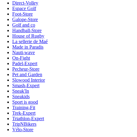
Direct-Volley
Espace Golf
Foot-Store
Galope-Store
Golf and co
Handball-Store
House of Rugby
La sellerie de Maé
Made in Paradis
Nauti-wave
On-Fight
Padel-Expert
Pecheur-Store
Pet and Garden
Slowood Interior
Smash-Expert
Sneak'In
Sneakids
Sport is good
Training-Fit
Trek-Expert
Triathlon-Expert
TripNBikers
Vélo-Store