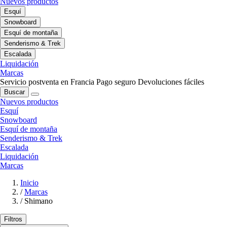
Nuevos productos
Esquí
Snowboard
Esquí de montaña
Senderismo & Trek
Escalada
Liquidación
Marcas
Servicio postventa en Francia
Pago seguro
Devoluciones fáciles
Buscar
Nuevos productos
Esquí
Snowboard
Esquí de montaña
Senderismo & Trek
Escalada
Liquidación
Marcas
Inicio
/
Marcas
/
Shimano
Filtros