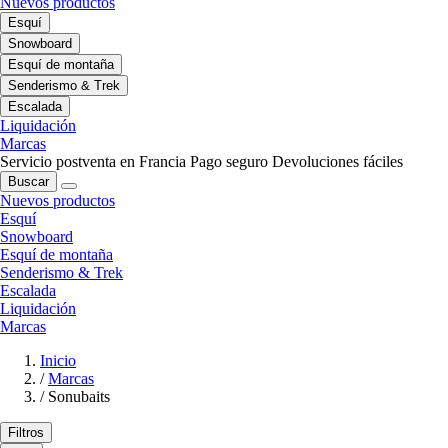
Nuevos productos
Esquí
Snowboard
Esquí de montaña
Senderismo & Trek
Escalada
Liquidación
Marcas
Servicio postventa en Francia
Pago seguro
Devoluciones fáciles
Buscar
Nuevos productos
Esquí
Snowboard
Esquí de montaña
Senderismo & Trek
Escalada
Liquidación
Marcas
Inicio
/
Marcas
/
Sonubaits
Filtros