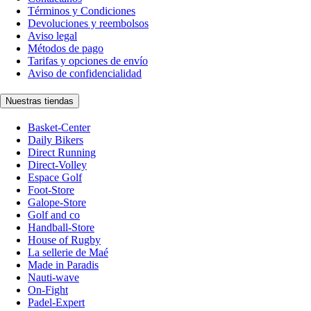
Términos y Condiciones
Devoluciones y reembolsos
Aviso legal
Métodos de pago
Tarifas y opciones de envío
Aviso de confidencialidad
Nuestras tiendas
Basket-Center
Daily Bikers
Direct Running
Direct-Volley
Espace Golf
Foot-Store
Galope-Store
Golf and co
Handball-Store
House of Rugby
La sellerie de Maé
Made in Paradis
Nauti-wave
On-Fight
Padel-Expert