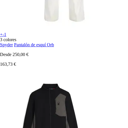
+-1
3 colores
Spyder
Pantalón de esquí Orb
Desde
250,00 €
163,73 €