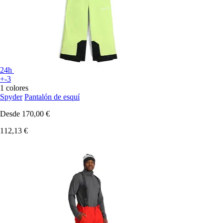
24h
+-3
1 colores
Spyder
Pantalón de esquí
Desde
170,00 €
112,13 €