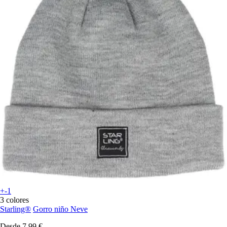
+-1
3 colores
Starling®
Gorro niño Neve
Desde
7,99 €