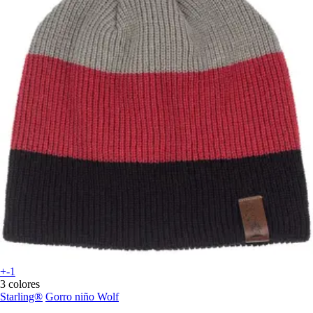
+-1
3 colores
Starling®
Gorro niño Wolf