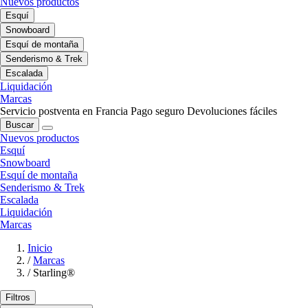
Nuevos productos
Esquí
Snowboard
Esquí de montaña
Senderismo & Trek
Escalada
Liquidación
Marcas
Servicio postventa en Francia
Pago seguro
Devoluciones fáciles
Buscar
Nuevos productos
Esquí
Snowboard
Esquí de montaña
Senderismo & Trek
Escalada
Liquidación
Marcas
Inicio
/
Marcas
/
Starling®
Filtros