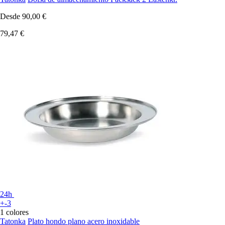
Desde
90,00 €
79,47 €
24h
+-3
1 colores
Tatonka
Plato hondo plano acero inoxidable