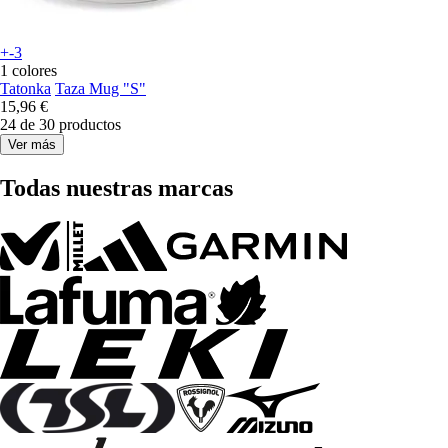
+-3
1 colores
Tatonka
Taza Mug "S"
15,96 €
24 de 30 productos
Ver más
Todas nuestras marcas