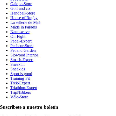
Galope-Store
Golf and co
Handball-Store
House of Rugby
La sellerie de Maé
Made in Paradis
Nauti-wave
On-Fight
Padel-Expert
Pecheur-Store
Pet and Garden
Slowood Interior
Smash-Expert
Sneak'In
Sneakids
Sport is good
Training-Fit
Trek-Expert
Triathlon-Expert
TripNBikers
Vélo-Store
Suscríbete a nuestro boletín