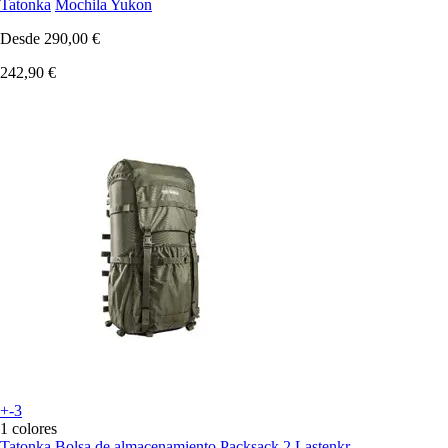
Tatonka
Mochila Yukon
Desde
290,00 €
242,90 €
+-3
1 colores
Tatonka
Bolsa de almacenamiento Packsack 2 Lastenkr.