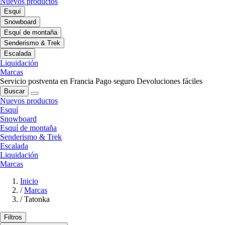
Nuevos productos
Esquí
Snowboard
Esquí de montaña
Senderismo & Trek
Escalada
Liquidación
Marcas
Servicio postventa en Francia
Pago seguro
Devoluciones fáciles
Buscar
Nuevos productos
Esquí
Snowboard
Esquí de montaña
Senderismo & Trek
Escalada
Liquidación
Marcas
Inicio
/
Marcas
/
Tatonka
Filtros