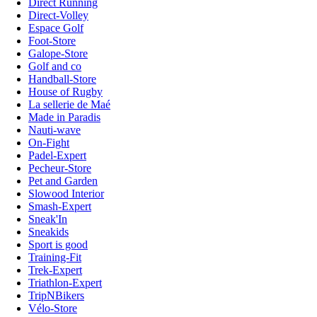
Direct Running
Direct-Volley
Espace Golf
Foot-Store
Galope-Store
Golf and co
Handball-Store
House of Rugby
La sellerie de Maé
Made in Paradis
Nauti-wave
On-Fight
Padel-Expert
Pecheur-Store
Pet and Garden
Slowood Interior
Smash-Expert
Sneak'In
Sneakids
Sport is good
Training-Fit
Trek-Expert
Triathlon-Expert
TripNBikers
Vélo-Store