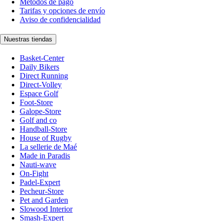
Métodos de pago
Tarifas y opciones de envío
Aviso de confidencialidad
Nuestras tiendas
Basket-Center
Daily Bikers
Direct Running
Direct-Volley
Espace Golf
Foot-Store
Galope-Store
Golf and co
Handball-Store
House of Rugby
La sellerie de Maé
Made in Paradis
Nauti-wave
On-Fight
Padel-Expert
Pecheur-Store
Pet and Garden
Slowood Interior
Smash-Expert