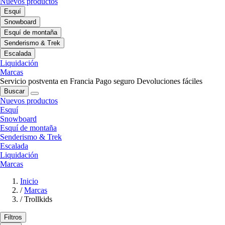
Nuevos productos
Esquí
Snowboard
Esquí de montaña
Senderismo & Trek
Escalada
Liquidación
Marcas
Servicio postventa en Francia
Pago seguro
Devoluciones fáciles
Buscar
Nuevos productos
Esquí
Snowboard
Esquí de montaña
Senderismo & Trek
Escalada
Liquidación
Marcas
Inicio
/
Marcas
/
Trollkids
Filtros