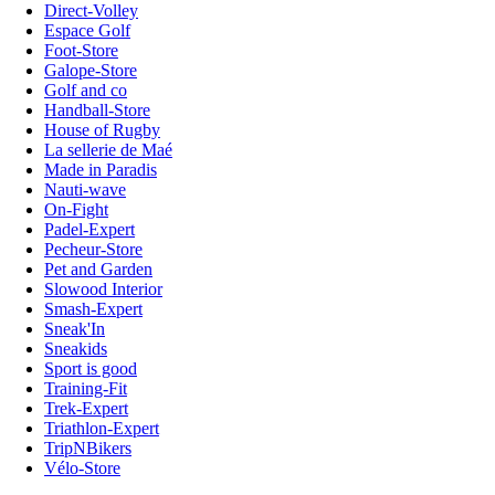
Direct-Volley
Espace Golf
Foot-Store
Galope-Store
Golf and co
Handball-Store
House of Rugby
La sellerie de Maé
Made in Paradis
Nauti-wave
On-Fight
Padel-Expert
Pecheur-Store
Pet and Garden
Slowood Interior
Smash-Expert
Sneak'In
Sneakids
Sport is good
Training-Fit
Trek-Expert
Triathlon-Expert
TripNBikers
Vélo-Store