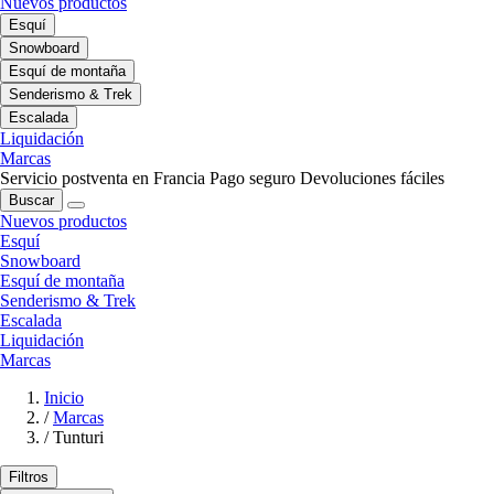
Nuevos productos
Esquí
Snowboard
Esquí de montaña
Senderismo & Trek
Escalada
Liquidación
Marcas
Servicio postventa en Francia
Pago seguro
Devoluciones fáciles
Buscar
Nuevos productos
Esquí
Snowboard
Esquí de montaña
Senderismo & Trek
Escalada
Liquidación
Marcas
Inicio
/
Marcas
/
Tunturi
Filtros