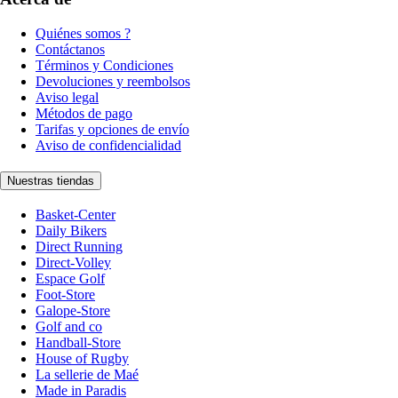
Quiénes somos ?
Contáctanos
Términos y Condiciones
Devoluciones y reembolsos
Aviso legal
Métodos de pago
Tarifas y opciones de envío
Aviso de confidencialidad
Nuestras tiendas
Basket-Center
Daily Bikers
Direct Running
Direct-Volley
Espace Golf
Foot-Store
Galope-Store
Golf and co
Handball-Store
House of Rugby
La sellerie de Maé
Made in Paradis