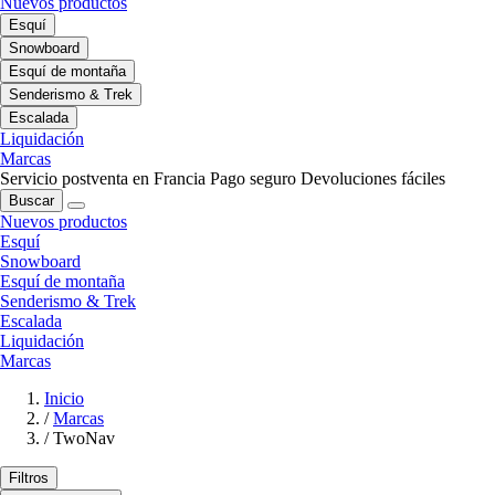
Nuevos productos
Esquí
Snowboard
Esquí de montaña
Senderismo & Trek
Escalada
Liquidación
Marcas
Servicio postventa en Francia
Pago seguro
Devoluciones fáciles
Buscar
Nuevos productos
Esquí
Snowboard
Esquí de montaña
Senderismo & Trek
Escalada
Liquidación
Marcas
Inicio
/
Marcas
/
TwoNav
Filtros