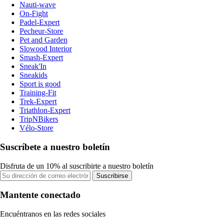
Nauti-wave
On-Fight
Padel-Expert
Pecheur-Store
Pet and Garden
Slowood Interior
Smash-Expert
Sneak'In
Sneakids
Sport is good
Training-Fit
Trek-Expert
Triathlon-Expert
TripNBikers
Vélo-Store
Suscríbete a nuestro boletín
Disfruta de un 10% al suscribirte a nuestro boletín
Suscribirse
Mantente conectado
Encuéntranos en las redes sociales