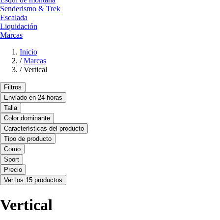
Senderismo & Trek
Escalada
Liquidación
Marcas
Inicio
/
Marcas
/
Vertical
Filtros
Enviado en 24 horas
Talla
Color dominante
Características del producto
Tipo de producto
Como
Sport
Precio
Ver los 15 productos
Vertical