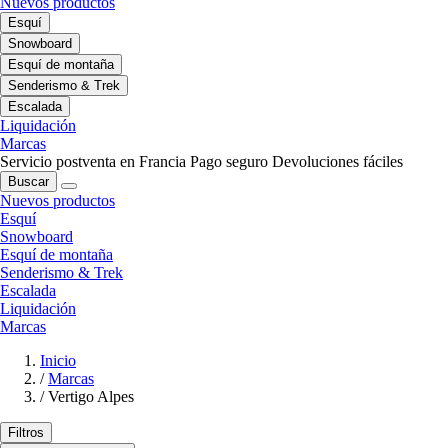
Nuevos productos
Esquí
Snowboard
Esquí de montaña
Senderismo & Trek
Escalada
Liquidación
Marcas
Servicio postventa en Francia
Pago seguro
Devoluciones fáciles
Buscar
Nuevos productos
Esquí
Snowboard
Esquí de montaña
Senderismo & Trek
Escalada
Liquidación
Marcas
Inicio
/
Marcas
/
Vertigo Alpes
Filtros