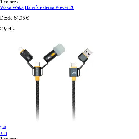
1 colores
Waka Waka
Batería externa Power 20
Desde
64,95 €
59,64 €
24h
+-3
1 colores