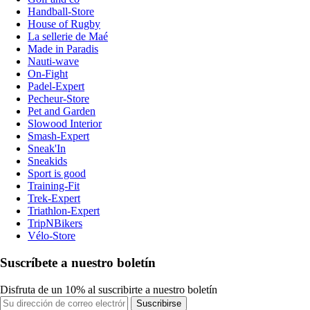
Handball-Store
House of Rugby
La sellerie de Maé
Made in Paradis
Nauti-wave
On-Fight
Padel-Expert
Pecheur-Store
Pet and Garden
Slowood Interior
Smash-Expert
Sneak'In
Sneakids
Sport is good
Training-Fit
Trek-Expert
Triathlon-Expert
TripNBikers
Vélo-Store
Suscríbete a nuestro boletín
Disfruta de un 10% al suscribirte a nuestro boletín
Suscribirse