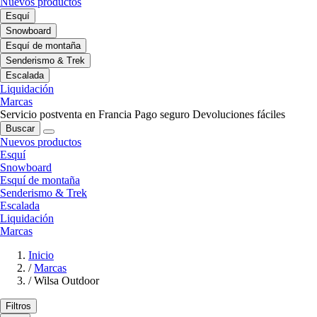
Nuevos productos
Esquí
Snowboard
Esquí de montaña
Senderismo & Trek
Escalada
Liquidación
Marcas
Servicio postventa en Francia
Pago seguro
Devoluciones fáciles
Buscar
Nuevos productos
Esquí
Snowboard
Esquí de montaña
Senderismo & Trek
Escalada
Liquidación
Marcas
Inicio
/
Marcas
/
Wilsa Outdoor
Filtros