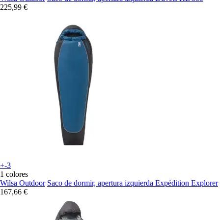
225,99 €
+-3
1 colores
Wilsa Outdoor
Saco de dormir, apertura izquierda Expédition Explorer
167,66 €