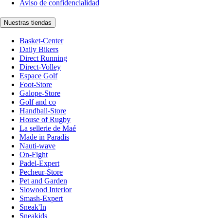
Aviso de confidencialidad
Nuestras tiendas
Basket-Center
Daily Bikers
Direct Running
Direct-Volley
Espace Golf
Foot-Store
Galope-Store
Golf and co
Handball-Store
House of Rugby
La sellerie de Maé
Made in Paradis
Nauti-wave
On-Fight
Padel-Expert
Pecheur-Store
Pet and Garden
Slowood Interior
Smash-Expert
Sneak'In
Sneakids