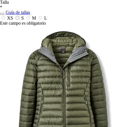
Talla
*
Guía de tallas
XS
S
M
L
Este campo es obligatorio