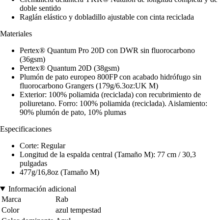
doble sentido
Raglán elástico y dobladillo ajustable con cinta reciclada
Materiales
Pertex® Quantum Pro 20D con DWR sin fluorocarbono
(36gsm)
Pertex® Quantum 20D (38gsm)
Plumón de pato europeo 800FP con acabado hidrófugo sin
fluorocarbono Grangers (179g/6.3oz:UK M)
Exterior: 100% poliamida (reciclada) con recubrimiento de
poliuretano. Forro: 100% poliamida (reciclada). Aislamiento:
90% plumón de pato, 10% plumas
Especificaciones
Corte: Regular
Longitud de la espalda central (Tamaño M): 77 cm / 30,3
pulgadas
477g/16,8oz (Tamaño M)
Información adicional
Marca
Rab
Color
azul tempestad