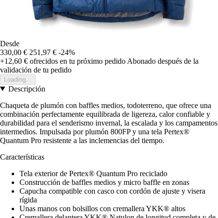
Desde
330,00 €
251,97 €
-24%
+12,60 €
ofrecidos en tu próximo pedido
Abonado después de la
validación de tu pedido
Loading...
Descripción
Chaqueta de plumón con baffles medios, todoterreno, que ofrece una
combinación perfectamente equilibrada de ligereza, calor confiable y
durabilidad para el senderismo invernal, la escalada y los campamentos
intermedios. Impulsada por plumón 800FP y una tela Pertex®
Quantum Pro resistente a las inclemencias del tiempo.
Características
Tela exterior de Pertex® Quantum Pro reciclado
Construcción de baffles medios y micro baffle en zonas
Capucha compatible con casco con cordón de ajuste y visera
rígida
Unas manos con bolsillos con cremallera YKK® altos
Cremallera delantera YKK® Natulon de longitud completa y de