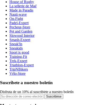
House of Rugby
La sellerie de Maé
Made in Paradis
Nauti-wave
On-Fight
Padel-Expert
Pecheur-Store
Pet and Garden
Slowood Interior
Smash-Expert
Sneak'In
Sneakids
Sport is good
Training-Fit
Trek-Expert
Triathlon-Expert
TripNBikers
Vélo-Store
Suscríbete a nuestro boletín
Disfruta de un 10% al suscribirte a nuestro boletín
Suscribirse