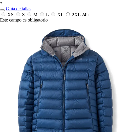
*
Guía de tallas
XS
S
M
L
XL
2XL
24h
Este campo es obligatorio