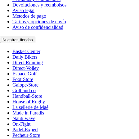
Devoluciones y reembolsos
Aviso legal
Métodos de pago
Tarifas y opciones de envío
Aviso de confidencialidad
Nuestras tiendas
Basket-Center
Daily Bikers
Direct Running
Direct-Volley
Espace Golf
Foot-Store
Galope-Store
Golf and co
Handball-Store
House of Rugby
La sellerie de Maé
Made in Paradis
Nauti-wave
On-Fight
Padel-Expert
Pecheur-Store