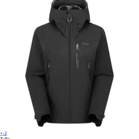
+-2
Talla