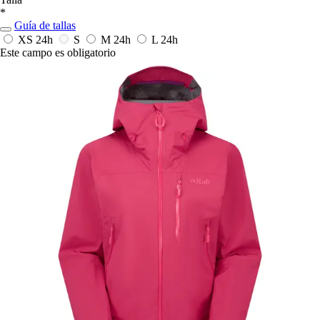
*
Guía de tallas
XS
24h
S
M
24h
L
24h
Este campo es obligatorio