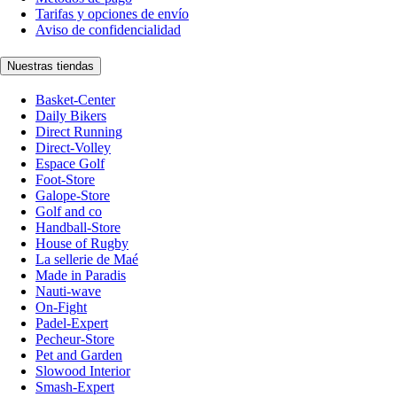
Tarifas y opciones de envío
Aviso de confidencialidad
Nuestras tiendas
Basket-Center
Daily Bikers
Direct Running
Direct-Volley
Espace Golf
Foot-Store
Galope-Store
Golf and co
Handball-Store
House of Rugby
La sellerie de Maé
Made in Paradis
Nauti-wave
On-Fight
Padel-Expert
Pecheur-Store
Pet and Garden
Slowood Interior
Smash-Expert