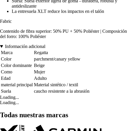
Suela: Suela exterior ligera de goma - duradera, robusta y
antideslizante
La entresuela XLT reduce los impactos en el talón
Fabric
Contenido de fibra superior: 50% PU + 50% Poliéster | Composición
del forro: 100% Poliéster
Información adicional
Marca
Regatta
Color
parchment/canary yellow
Color dominante
Beige
Como
Mujer
Edad
Adulto
material principal
Material sintético / textil
Suela
caucho resistente a la abrasión
Loading...
Loading...
Todas nuestras marcas