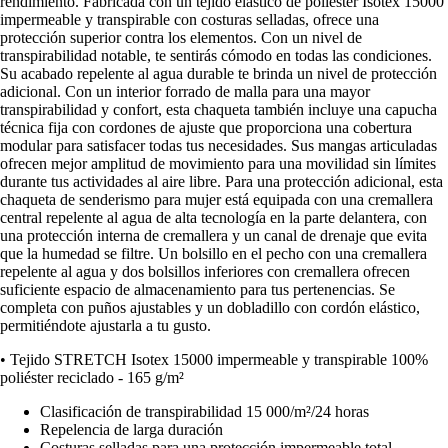
rendimiento. Fabricada con un tejido elástico de poliéster Isotex 15000
impermeable y transpirable con costuras selladas, ofrece una
protección superior contra los elementos. Con un nivel de
transpirabilidad notable, te sentirás cómodo en todas las condiciones.
Su acabado repelente al agua durable te brinda un nivel de protección
adicional. Con un interior forrado de malla para una mayor
transpirabilidad y confort, esta chaqueta también incluye una capucha
técnica fija con cordones de ajuste que proporciona una cobertura
modular para satisfacer todas tus necesidades. Sus mangas articuladas
ofrecen mejor amplitud de movimiento para una movilidad sin límites
durante tus actividades al aire libre. Para una protección adicional, esta
chaqueta de senderismo para mujer está equipada con una cremallera
central repelente al agua de alta tecnología en la parte delantera, con
una protección interna de cremallera y un canal de drenaje que evita
que la humedad se filtre. Un bolsillo en el pecho con una cremallera
repelente al agua y dos bolsillos inferiores con cremallera ofrecen
suficiente espacio de almacenamiento para tus pertenencias. Se
completa con puños ajustables y un dobladillo con cordón elástico,
permitiéndote ajustarla a tu gusto.
• Tejido STRETCH Isotex 15000 impermeable y transpirable 100%
poliéster reciclado - 165 g/m²
Clasificación de transpirabilidad 15 000/m²/24 horas
Repelencia de larga duración
Costuras selladas para una protección impermeable total