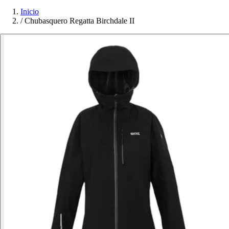
Inicio
/
Chubasquero Regatta Birchdale II