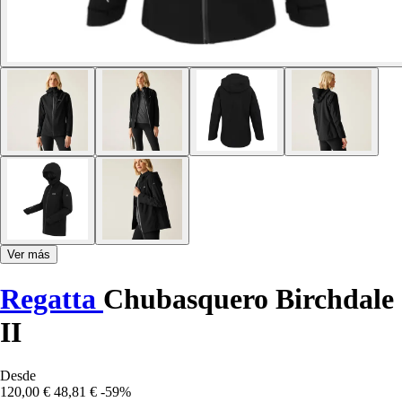
Ver más
Regatta
Chubasquero Birchdale
II
Desde
120,00 €
48,81 €
-59%