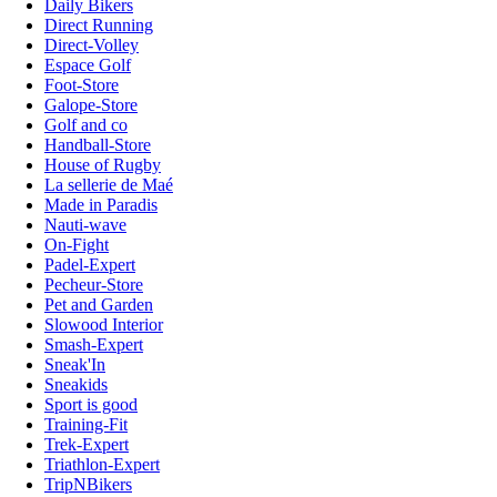
Daily Bikers
Direct Running
Direct-Volley
Espace Golf
Foot-Store
Galope-Store
Golf and co
Handball-Store
House of Rugby
La sellerie de Maé
Made in Paradis
Nauti-wave
On-Fight
Padel-Expert
Pecheur-Store
Pet and Garden
Slowood Interior
Smash-Expert
Sneak'In
Sneakids
Sport is good
Training-Fit
Trek-Expert
Triathlon-Expert
TripNBikers