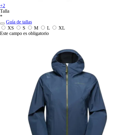
+2
Talla
*
Guía de tallas
XS
S
M
L
XL
Este campo es obligatorio