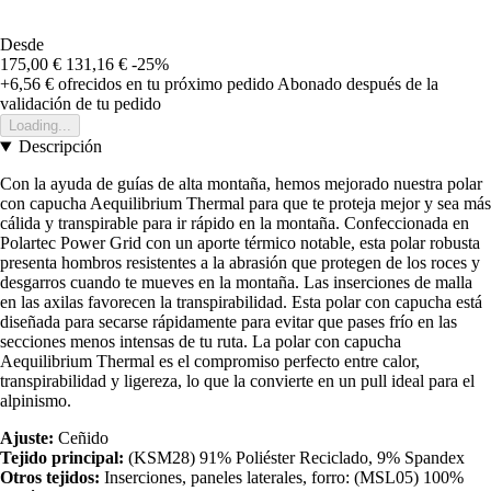
Desde
175,00 €
131,16 €
-25%
+6,56 €
ofrecidos en tu próximo pedido
Abonado después de la
validación de tu pedido
Loading...
Descripción
Con la ayuda de guías de alta montaña, hemos mejorado nuestra polar
con capucha Aequilibrium Thermal para que te proteja mejor y sea más
cálida y transpirable para ir rápido en la montaña. Confeccionada en
Polartec Power Grid con un aporte térmico notable, esta polar robusta
presenta hombros resistentes a la abrasión que protegen de los roces y
desgarros cuando te mueves en la montaña. Las inserciones de malla
en las axilas favorecen la transpirabilidad. Esta polar con capucha está
diseñada para secarse rápidamente para evitar que pases frío en las
secciones menos intensas de tu ruta. La polar con capucha
Aequilibrium Thermal es el compromiso perfecto entre calor,
transpirabilidad y ligereza, lo que la convierte en un pull ideal para el
alpinismo.
Ajuste:
Ceñido
Tejido principal:
(KSM28) 91% Poliéster Reciclado, 9% Spandex
Otros tejidos:
Inserciones, paneles laterales, forro: (MSL05) 100%