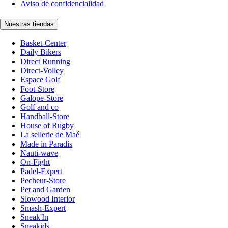
Aviso de confidencialidad
Nuestras tiendas
Basket-Center
Daily Bikers
Direct Running
Direct-Volley
Espace Golf
Foot-Store
Galope-Store
Golf and co
Handball-Store
House of Rugby
La sellerie de Maé
Made in Paradis
Nauti-wave
On-Fight
Padel-Expert
Pecheur-Store
Pet and Garden
Slowood Interior
Smash-Expert
Sneak'In
Sneakids