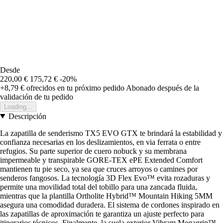
Desde
220,00 €
175,72 €
-20%
+8,79 €
ofrecidos en tu próximo pedido
Abonado después de la
validación de tu pedido
Loading...
Descripción
La zapatilla de senderismo TX5 EVO GTX te brindará la estabilidad y
confianza necesarias en los deslizamientos, en via ferrata o entre
refugios. Su parte superior de cuero nobuck y su membrana
impermeable y transpirable GORE-TEX ePE Extended Comfort
mantienen tu pie seco, ya sea que cruces arroyos o camines por
senderos fangosos. La tecnología 3D Flex Evo™ evita rozaduras y
permite una movilidad total del tobillo para una zancada fluida,
mientras que la plantilla Ortholite Hybrid™ Mountain Hiking 5MM
asegura una comodidad duradera. El sistema de cordones inspirado en
las zapatillas de aproximación te garantiza un ajuste perfecto para
itinerarios técnicos. Finalmente, la suela exterior Vibram Megagrip™