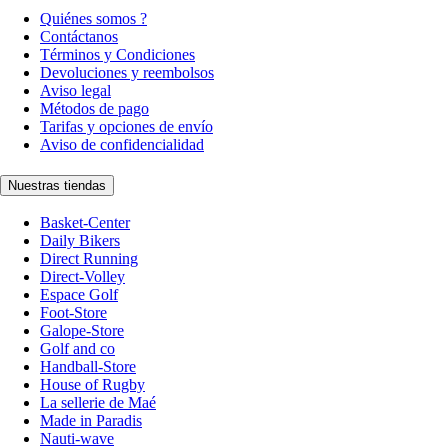
Quiénes somos ?
Contáctanos
Términos y Condiciones
Devoluciones y reembolsos
Aviso legal
Métodos de pago
Tarifas y opciones de envío
Aviso de confidencialidad
Nuestras tiendas
Basket-Center
Daily Bikers
Direct Running
Direct-Volley
Espace Golf
Foot-Store
Galope-Store
Golf and co
Handball-Store
House of Rugby
La sellerie de Maé
Made in Paradis
Nauti-wave