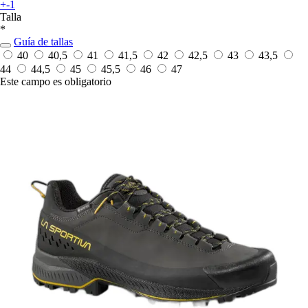
+-1
Talla
*
Guía de tallas
40
40,5
41
41,5
42
42,5
43
43,5
44
44,5
45
45,5
46
47
Este campo es obligatorio