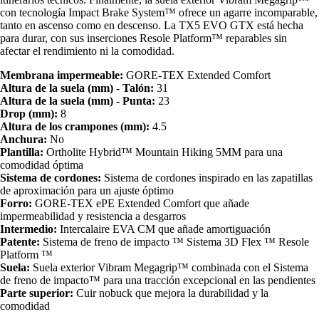
con tecnología Impact Brake System™ ofrece un agarre incomparable,
tanto en ascenso como en descenso. La TX5 EVO GTX está hecha
para durar, con sus inserciones Resole Platform™ reparables sin
afectar el rendimiento ni la comodidad.
Membrana impermeable:
GORE-TEX Extended Comfort
Altura de la suela (mm) - Talón:
31
Altura de la suela (mm) - Punta:
23
Drop (mm):
8
Altura de los crampones (mm):
4.5
Anchura:
No
Plantilla:
Ortholite Hybrid™ Mountain Hiking 5MM para una
comodidad óptima
Sistema de cordones:
Sistema de cordones inspirado en las zapatillas
de aproximación para un ajuste óptimo
Forro:
GORE-TEX ePE Extended Comfort que añade
impermeabilidad y resistencia a desgarros
Intermedio:
Intercalaire EVA CM que añade amortiguación
Patente:
Sistema de freno de impacto ™ Sistema 3D Flex ™ Resole
Platform ™
Suela:
Suela exterior Vibram Megagrip™ combinada con el Sistema
de freno de impacto™ para una tracción excepcional en las pendientes
Parte superior:
Cuir nobuck que mejora la durabilidad y la
comodidad