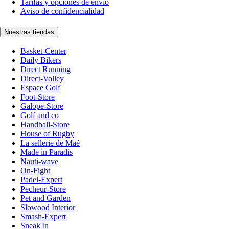
Tarifas y opciones de envío
Aviso de confidencialidad
Nuestras tiendas
Basket-Center
Daily Bikers
Direct Running
Direct-Volley
Espace Golf
Foot-Store
Galope-Store
Golf and co
Handball-Store
House of Rugby
La sellerie de Maé
Made in Paradis
Nauti-wave
On-Fight
Padel-Expert
Pecheur-Store
Pet and Garden
Slowood Interior
Smash-Expert
Sneak'In