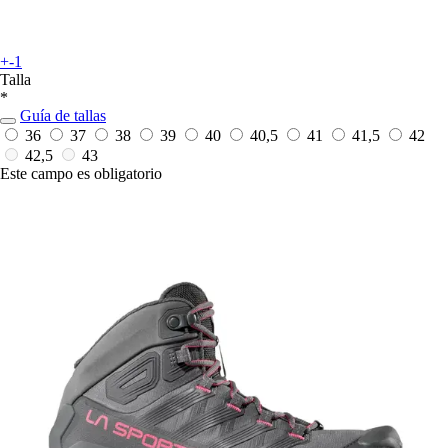
+-1
Talla
*
Guía de tallas
36
37
38
39
40
40,5
41
41,5
42
42,5
43
Este campo es obligatorio