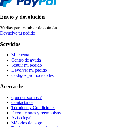
Envío y devolución
30 días para cambiar de opinión
Devuelve tu pedido
Servicios
Mi cuenta
Centro de ayuda
Seguir mi pedido
Devolver mi pedido
Códigos promocionales
Acerca de
Quiénes somos ?
Contáctanos
Términos y Condiciones
Devoluciones y reembolsos
Aviso legal
Métodos de pago