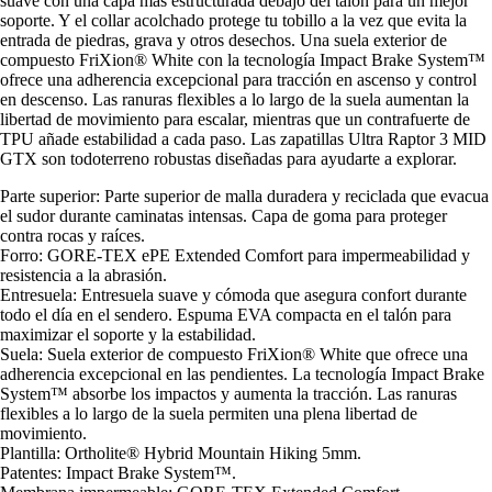
suave con una capa más estructurada debajo del talón para un mejor
soporte. Y el collar acolchado protege tu tobillo a la vez que evita la
entrada de piedras, grava y otros desechos. Una suela exterior de
compuesto FriXion® White con la tecnología Impact Brake System™
ofrece una adherencia excepcional para tracción en ascenso y control
en descenso. Las ranuras flexibles a lo largo de la suela aumentan la
libertad de movimiento para escalar, mientras que un contrafuerte de
TPU añade estabilidad a cada paso. Las zapatillas Ultra Raptor 3 MID
GTX son todoterreno robustas diseñadas para ayudarte a explorar.
Parte superior: Parte superior de malla duradera y reciclada que evacua
el sudor durante caminatas intensas. Capa de goma para proteger
contra rocas y raíces.
Forro: GORE-TEX ePE Extended Comfort para impermeabilidad y
resistencia a la abrasión.
Entresuela: Entresuela suave y cómoda que asegura confort durante
todo el día en el sendero. Espuma EVA compacta en el talón para
maximizar el soporte y la estabilidad.
Suela: Suela exterior de compuesto FriXion® White que ofrece una
adherencia excepcional en las pendientes. La tecnología Impact Brake
System™ absorbe los impactos y aumenta la tracción. Las ranuras
flexibles a lo largo de la suela permiten una plena libertad de
movimiento.
Plantilla: Ortholite® Hybrid Mountain Hiking 5mm.
Patentes: Impact Brake System™.