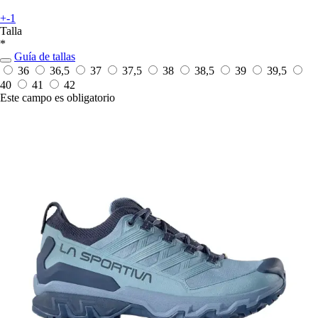
+-1
Talla
*
Guía de tallas
36
36,5
37
37,5
38
38,5
39
39,5
40
41
42
Este campo es obligatorio