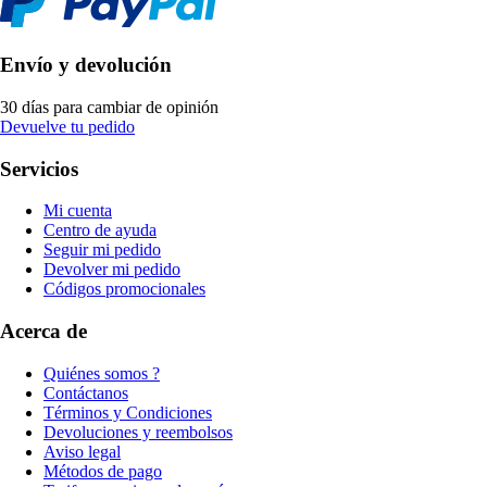
Envío y devolución
30 días para cambiar de opinión
Devuelve tu pedido
Servicios
Mi cuenta
Centro de ayuda
Seguir mi pedido
Devolver mi pedido
Códigos promocionales
Acerca de
Quiénes somos ?
Contáctanos
Términos y Condiciones
Devoluciones y reembolsos
Aviso legal
Métodos de pago