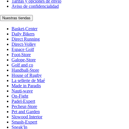
Tarifas y opciones de envío
Aviso de confidencialidad
Nuestras tiendas
Basket-Center
Daily Bikers
Direct Running
Direct-Volley
Espace Golf
Foot-Store
Galope-Store
Golf and co
Handball-Store
House of Rugby
La sellerie de Maé
Made in Paradis
Nauti-wave
On-Fight
Padel-Expert
Pecheur-Store
Pet and Garden
Slowood Interior
Smash-Expert
Sneak'In