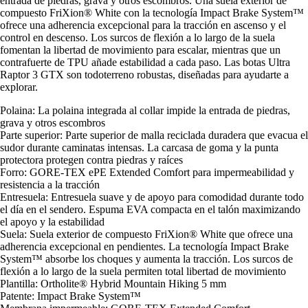
entrada de piedras, grava y otros escombros. Una suela exterior de
compuesto FriXion® White con la tecnología Impact Brake System™
ofrece una adherencia excepcional para la tracción en ascenso y el
control en descenso. Los surcos de flexión a lo largo de la suela
fomentan la libertad de movimiento para escalar, mientras que un
contrafuerte de TPU añade estabilidad a cada paso. Las botas Ultra
Raptor 3 GTX son todoterreno robustas, diseñadas para ayudarte a
explorar.
Polaina: La polaina integrada al collar impide la entrada de piedras,
grava y otros escombros
Parte superior: Parte superior de malla reciclada duradera que evacua el
sudor durante caminatas intensas. La carcasa de goma y la punta
protectora protegen contra piedras y raíces
Forro: GORE-TEX ePE Extended Comfort para impermeabilidad y
resistencia a la tracción
Entresuela: Entresuela suave y de apoyo para comodidad durante todo
el día en el sendero. Espuma EVA compacta en el talón maximizando
el apoyo y la estabilidad
Suela: Suela exterior de compuesto FriXion® White que ofrece una
adherencia excepcional en pendientes. La tecnología Impact Brake
System™ absorbe los choques y aumenta la tracción. Los surcos de
flexión a lo largo de la suela permiten total libertad de movimiento
Plantilla: Ortholite® Hybrid Mountain Hiking 5 mm
Patente: Impact Brake System™