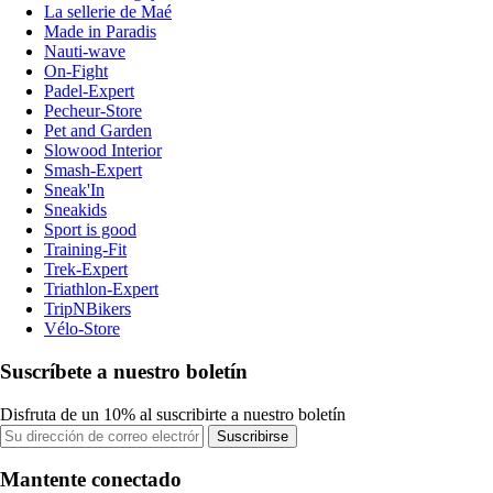
La sellerie de Maé
Made in Paradis
Nauti-wave
On-Fight
Padel-Expert
Pecheur-Store
Pet and Garden
Slowood Interior
Smash-Expert
Sneak'In
Sneakids
Sport is good
Training-Fit
Trek-Expert
Triathlon-Expert
TripNBikers
Vélo-Store
Suscríbete a nuestro boletín
Disfruta de un 10% al suscribirte a nuestro boletín
Suscribirse
Mantente conectado