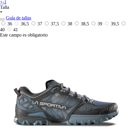
+-1
Talla
*
Guía de tallas
36
36,5
37
37,5
38
38,5
39
39,5
40
41
Este campo es obligatorio