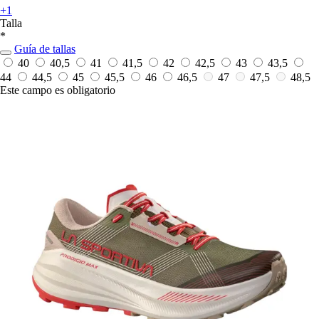
+1
Talla
*
Guía de tallas
40
40,5
41
41,5
42
42,5
43
43,5
44
44,5
45
45,5
46
46,5
47
47,5
48,5
Este campo es obligatorio