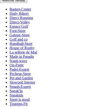
Nuestras tiendas
Basket-Center
Daily Bikers
Direct Running
Direct-Volley
Espace Golf
Foot-Store
Galope-Store
Golf and co
Handball-Store
House of Rugby
La sellerie de Maé
Made in Paradis
Nauti-wave
On-Fight
Padel-Expert
Pecheur-Store
Pet and Garden
Slowood Interior
Smash-Expert
Sneak'In
Sneakids
Sport is good
Training-Fit