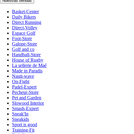
Nuestras tiendas
Basket-Center
Daily Bikers
Direct Running
Direct-Volley
Espace Golf
Foot-Store
Galope-Store
Golf and co
Handball-Store
House of Rugby
La sellerie de Maé
Made in Paradis
Nauti-wave
On-Fight
Padel-Expert
Pecheur-Store
Pet and Garden
Slowood Interior
Smash-Expert
Sneak'In
Sneakids
Sport is good
Training-Fit