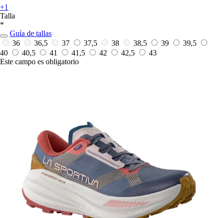
+1
Talla
*
Guía de tallas
36
36,5
37
37,5
38
38,5
39
39,5
40
40,5
41
41,5
42
42,5
43
Este campo es obligatorio