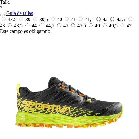
Talla
*
Guía de tallas
38,5
39
39,5
40
41
41,5
42
42,5
43
43,5
44
44,5
45
45,5
46
46,5
47
Este campo es obligatorio