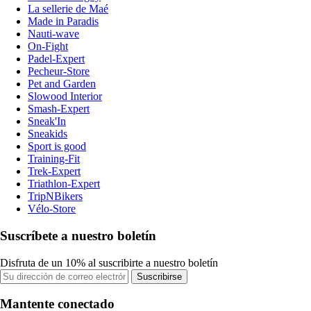
La sellerie de Maé
Made in Paradis
Nauti-wave
On-Fight
Padel-Expert
Pecheur-Store
Pet and Garden
Slowood Interior
Smash-Expert
Sneak'In
Sneakids
Sport is good
Training-Fit
Trek-Expert
Triathlon-Expert
TripNBikers
Vélo-Store
Suscríbete a nuestro boletín
Disfruta de un 10% al suscribirte a nuestro boletín
Suscribirse
Mantente conectado