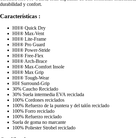
durabilidad y confort.
Características :
HH® Quick Dry
HH® Max-Vent
HH® Lite-Frame
HH® Pro Guard
HH® Power-Stride
HH® Free-Flex
HH® Arch-Brace
HH® Max-Comfort Insole
HH® Max Grip
HH® Tough-Wear
HH Surround-Grip
30% Caucho Reciclado
30% Suela intermedia EVA reciclada
100% Cordones reciclados
100% Refuerzo de la puntera y del talón reciclado
100% Forro reciclado
100% Refuerzo reciclado
Suela de goma no marcante
100% Poliester Strobel reciclado