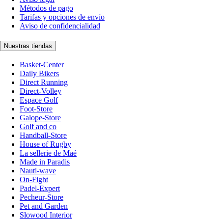
Métodos de pago
Tarifas y opciones de envío
Aviso de confidencialidad
Nuestras tiendas
Basket-Center
Daily Bikers
Direct Running
Direct-Volley
Espace Golf
Foot-Store
Galope-Store
Golf and co
Handball-Store
House of Rugby
La sellerie de Maé
Made in Paradis
Nauti-wave
On-Fight
Padel-Expert
Pecheur-Store
Pet and Garden
Slowood Interior