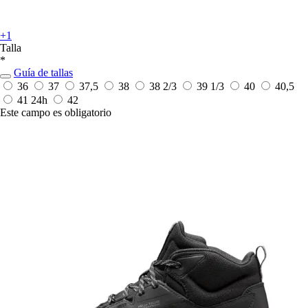
+1
Talla
*
Guía de tallas
36
37
37,5
38
38 2/3
39 1/3
40
40,5
41
24h
42
Este campo es obligatorio