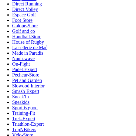
Direct Running
Direct-Volley
Espace Golf
Foot-Store
Galope-Store
Golf and co
Handball-Store
House of Rugby
La sellerie de Maé
Made in Paradis
Nauti-wave
On-Fight
Padel-Expert
Pecheur-Store
Pet and Garden
Slowood Interior
Smash-Expert
Sneak'In
Sneakids
Sport is good
Training-Fit
Trek-Expert
Triathlon-Expert
TripNBikers
Vélo-Store