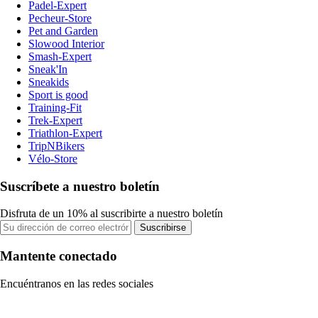
Padel-Expert
Pecheur-Store
Pet and Garden
Slowood Interior
Smash-Expert
Sneak'In
Sneakids
Sport is good
Training-Fit
Trek-Expert
Triathlon-Expert
TripNBikers
Vélo-Store
Suscríbete a nuestro boletín
Disfruta de un 10% al suscribirte a nuestro boletín
Suscribirse
Mantente conectado
Encuéntranos en las redes sociales