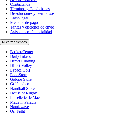
Contáctanos
Términos y Condiciones
Devoluciones y reembolsos
Aviso legal
Métodos de pago
Tarifas y opciones de envío
Aviso de confidencialidad
Nuestras tiendas
Basket-Center
Daily Bikers
Direct Running
Direct-Volley
Espace Golf
Foot-Store
Galope-Store
Golf and co
Handball-Store
House of Rugby
La sellerie de Maé
Made in Paradis
Nauti-wave
On-Fight