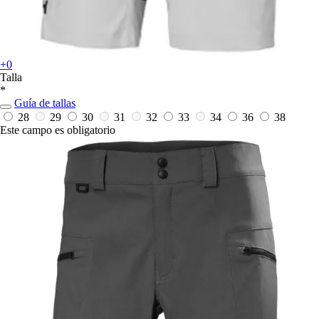
+0
Talla
*
Guía de tallas
28
29
30
31
32
33
34
36
38
Este campo es obligatorio