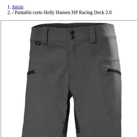
Inicio
/
Pantalón corto Helly Hansen HP Racing Deck 2.0