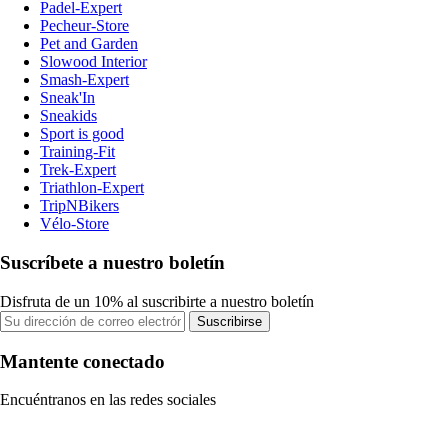
Padel-Expert
Pecheur-Store
Pet and Garden
Slowood Interior
Smash-Expert
Sneak'In
Sneakids
Sport is good
Training-Fit
Trek-Expert
Triathlon-Expert
TripNBikers
Vélo-Store
Suscríbete a nuestro boletín
Disfruta de un 10% al suscribirte a nuestro boletín
Suscribirse
Mantente conectado
Encuéntranos en las redes sociales