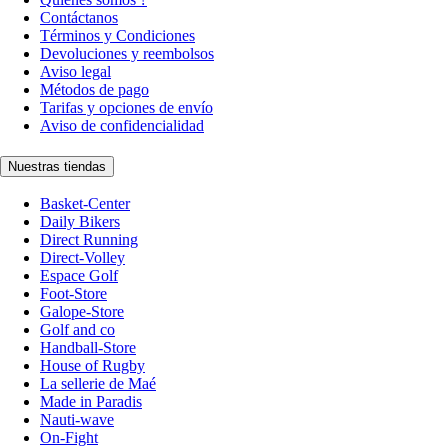
Contáctanos
Términos y Condiciones
Devoluciones y reembolsos
Aviso legal
Métodos de pago
Tarifas y opciones de envío
Aviso de confidencialidad
Nuestras tiendas
Basket-Center
Daily Bikers
Direct Running
Direct-Volley
Espace Golf
Foot-Store
Galope-Store
Golf and co
Handball-Store
House of Rugby
La sellerie de Maé
Made in Paradis
Nauti-wave
On-Fight