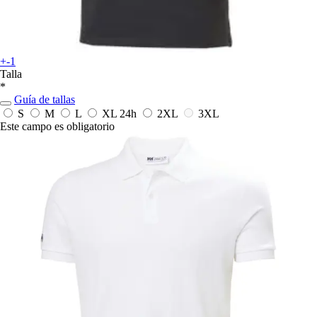
+-1
Talla
*
Guía de tallas
S
M
L
XL
24h
2XL
3XL
Este campo es obligatorio