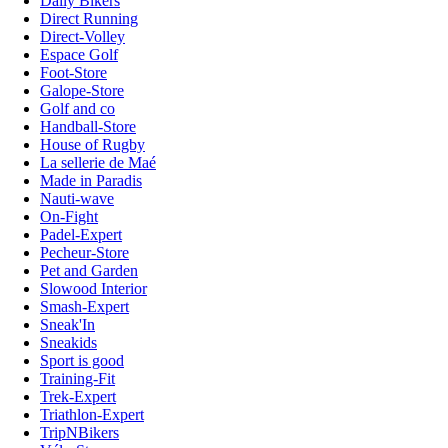
Daily Bikers
Direct Running
Direct-Volley
Espace Golf
Foot-Store
Galope-Store
Golf and co
Handball-Store
House of Rugby
La sellerie de Maé
Made in Paradis
Nauti-wave
On-Fight
Padel-Expert
Pecheur-Store
Pet and Garden
Slowood Interior
Smash-Expert
Sneak'In
Sneakids
Sport is good
Training-Fit
Trek-Expert
Triathlon-Expert
TripNBikers