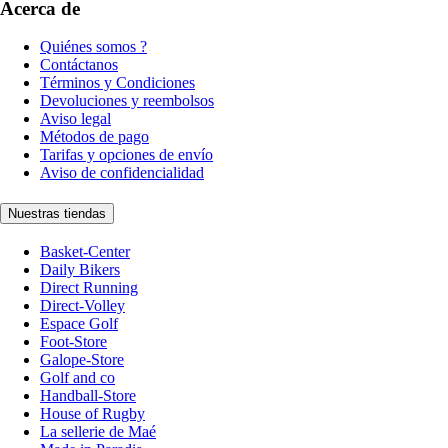
Acerca de
Quiénes somos ?
Contáctanos
Términos y Condiciones
Devoluciones y reembolsos
Aviso legal
Métodos de pago
Tarifas y opciones de envío
Aviso de confidencialidad
Nuestras tiendas
Basket-Center
Daily Bikers
Direct Running
Direct-Volley
Espace Golf
Foot-Store
Galope-Store
Golf and co
Handball-Store
House of Rugby
La sellerie de Maé