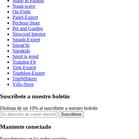
Made in Paradis
Nauti-wave
On-Fight
Padel-Expert
Pecheur-Store
Pet and Garden
Slowood Interior
Smash-Expert
Sneak'In
Sneakids
Sport is good
Training-Fit
Trek-Expert
Triathlon-Expert
TripNBikers
Vélo-Store
Suscríbete a nuestro boletín
Disfruta de un 10% al suscribirte a nuestro boletín
Suscribirse
Mantente conectado
Encuéntranos en las redes sociales