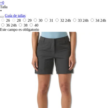
+0
Talla
*
Guía de tallas
26
28
29
30
31
32
24h
33
24h
34
24h
36
24h
38
40
Este campo es obligatorio