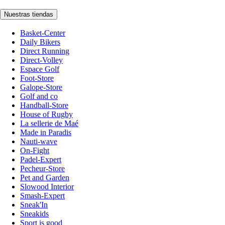
Nuestras tiendas
Basket-Center
Daily Bikers
Direct Running
Direct-Volley
Espace Golf
Foot-Store
Galope-Store
Golf and co
Handball-Store
House of Rugby
La sellerie de Maé
Made in Paradis
Nauti-wave
On-Fight
Padel-Expert
Pecheur-Store
Pet and Garden
Slowood Interior
Smash-Expert
Sneak'In
Sneakids
Sport is good