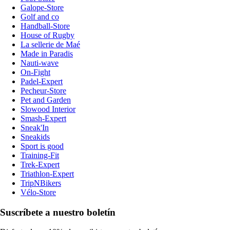
Galope-Store
Golf and co
Handball-Store
House of Rugby
La sellerie de Maé
Made in Paradis
Nauti-wave
On-Fight
Padel-Expert
Pecheur-Store
Pet and Garden
Slowood Interior
Smash-Expert
Sneak'In
Sneakids
Sport is good
Training-Fit
Trek-Expert
Triathlon-Expert
TripNBikers
Vélo-Store
Suscríbete a nuestro boletín