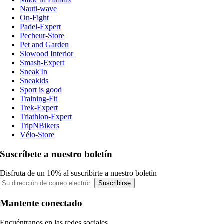
Nauti-wave
On-Fight
Padel-Expert
Pecheur-Store
Pet and Garden
Slowood Interior
Smash-Expert
Sneak'In
Sneakids
Sport is good
Training-Fit
Trek-Expert
Triathlon-Expert
TripNBikers
Vélo-Store
Suscríbete a nuestro boletín
Disfruta de un 10% al suscribirte a nuestro boletín
Suscribirse
Mantente conectado
Encuéntranos en las redes sociales