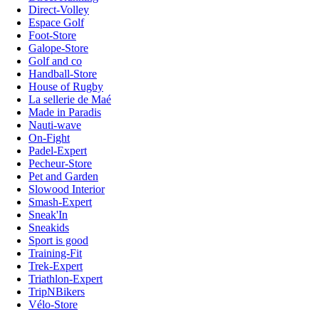
Direct-Volley
Espace Golf
Foot-Store
Galope-Store
Golf and co
Handball-Store
House of Rugby
La sellerie de Maé
Made in Paradis
Nauti-wave
On-Fight
Padel-Expert
Pecheur-Store
Pet and Garden
Slowood Interior
Smash-Expert
Sneak'In
Sneakids
Sport is good
Training-Fit
Trek-Expert
Triathlon-Expert
TripNBikers
Vélo-Store