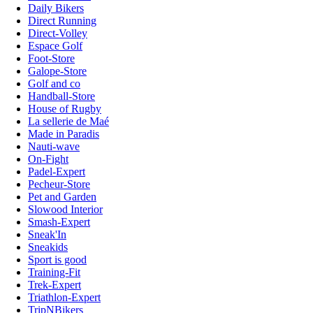
Daily Bikers
Direct Running
Direct-Volley
Espace Golf
Foot-Store
Galope-Store
Golf and co
Handball-Store
House of Rugby
La sellerie de Maé
Made in Paradis
Nauti-wave
On-Fight
Padel-Expert
Pecheur-Store
Pet and Garden
Slowood Interior
Smash-Expert
Sneak'In
Sneakids
Sport is good
Training-Fit
Trek-Expert
Triathlon-Expert
TripNBikers