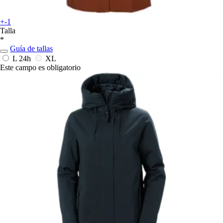
+-1
Talla
*
Guía de tallas
L
24h
XL
Este campo es obligatorio