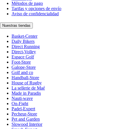
Métodos de pago
Tarifas y opciones de envío
Aviso de confidencialidad
Nuestras tiendas
Basket-Center
Daily Bikers
Direct Running
Direct-Volley
Espace Golf
Foot-Store
Galope-Store
Golf and co
Handball-Store
House of Rugby
La sellerie de Maé
Made in Paradis
Nauti-wave
On-Fight
Padel-Expert
Pecheur-Store
Pet and Garden
Slowood Interior