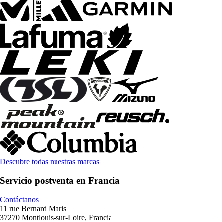
Descubre todas nuestras marcas
Servicio postventa en Francia
Contáctanos
11 rue Bernard Maris
37270 Montlouis-sur-Loire, Francia