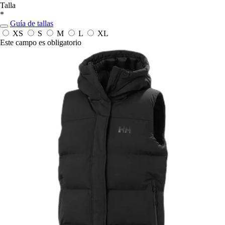
Talla
*
Guía de tallas
XS
S
M
L
XL
Este campo es obligatorio