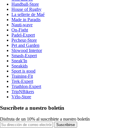
Handball-Store
House of Rugby
La sellerie de Maé
Made in Paradis
Nauti-wave
On-Fight
Padel-Expert
Pecheur-Store
Pet and Garden
Slowood Interior
Smash-Expert
Sneak'In
Sneakids
Sport is good
Training-Fit
Trek-Expert
Triathlon-Expert
TripNBikers
Vélo-Store
Suscríbete a nuestro boletín
Disfruta de un 10% al suscribirte a nuestro boletín
Suscribirse