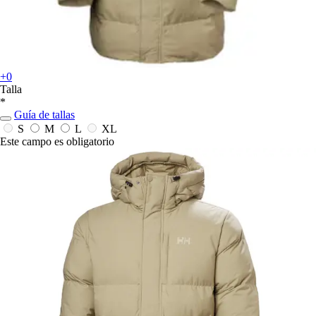
+0
Talla
*
Guía de tallas
S
M
L
XL
Este campo es obligatorio