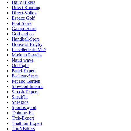
Daily Bikers
Direct Running
Direct-Volley
Espace Golf
Foot-Store
Galope-Store
Golf and co
Handball-Store
House of Rugby
La sellerie de Maé
Made in Paradis
Nauti-wave
On-Fight
Padel-Expert
Pecheur-Store
Pet and Garden
Slowood Interior
Smash-Expert
Sneak'In
Sneakids
Sport is good
Training-Fit
Trek-Expert
Triathlon-Expert
TripNBikers