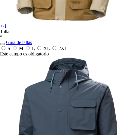
+-1
Talla
*
Guía de tallas
S
M
L
XL
2XL
Este campo es obligatorio