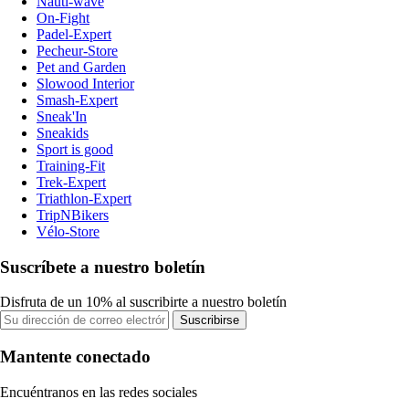
Nauti-wave
On-Fight
Padel-Expert
Pecheur-Store
Pet and Garden
Slowood Interior
Smash-Expert
Sneak'In
Sneakids
Sport is good
Training-Fit
Trek-Expert
Triathlon-Expert
TripNBikers
Vélo-Store
Suscríbete a nuestro boletín
Disfruta de un 10% al suscribirte a nuestro boletín
Suscribirse
Mantente conectado
Encuéntranos en las redes sociales