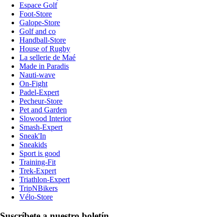
Espace Golf
Foot-Store
Galope-Store
Golf and co
Handball-Store
House of Rugby
La sellerie de Maé
Made in Paradis
Nauti-wave
On-Fight
Padel-Expert
Pecheur-Store
Pet and Garden
Slowood Interior
Smash-Expert
Sneak'In
Sneakids
Sport is good
Training-Fit
Trek-Expert
Triathlon-Expert
TripNBikers
Vélo-Store
Suscríbete a nuestro boletín