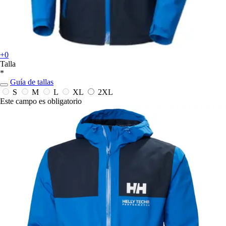
+0
Talla
*
Guía de tallas
S
M
L
XL
2XL
Este campo es obligatorio